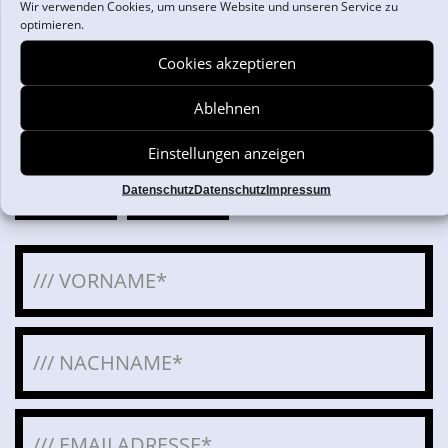
Wir werden Ihr Anliegen schnellstmöglich bearbeiten.
Wir verwenden Cookies, um unsere Website und unseren Service zu
optimieren.
Cutting Crew Verwaltung
Villmatstraße 35
Cookies akzeptieren
74076 Heilbronn
info@cutting-crew.de
Ablehnen
Einstellungen anzeigen
FRAU
HERR
Datenschutz
Datenschutz
Impressum