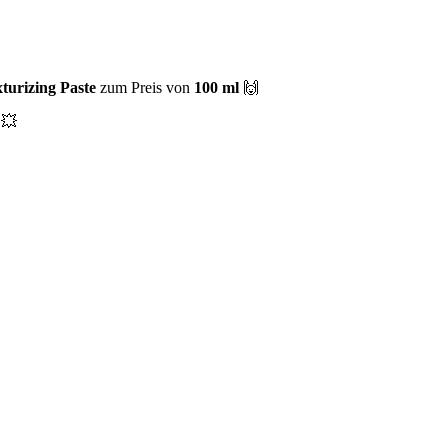
urizing Paste
zum Preis von
100 ml
🙌
 💥